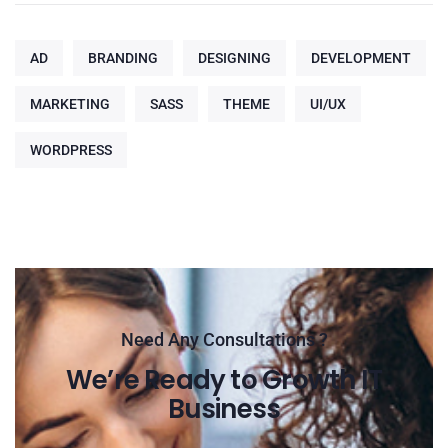
AD
BRANDING
DESIGNING
DEVELOPMENT
MARKETING
SASS
THEME
UI/UX
WORDPRESS
Need Any Consultations ?
We’re Ready to Growth IT
Business