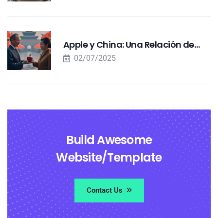
Apple y China: Una Relación de…
02/07/2025
Build Awesome
Website/Template
Contact Us