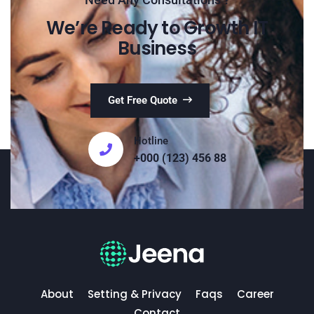
We’re Ready to Growth IT
Business
Get Free Quote
Hotline
+000 (123) 456 88
About
Setting & Privacy
Faqs
Career
Contact