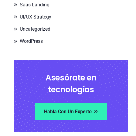
Saas Landing
UI/UX Strategy
Uncategorized
WordPress
Asesórate en
tecnologías
Habla Con Un Experto