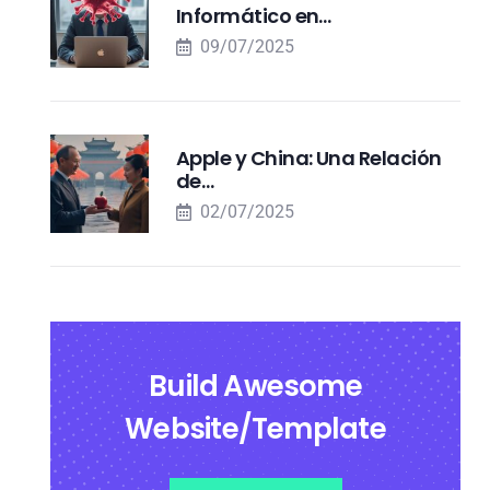
Informático en…
09/07/2025
Apple y China: Una Relación
de…
02/07/2025
Build Awesome
Website/Template