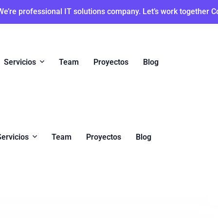
We’re professional IT solutions company. Let’s work together C
Servicios
Team
Proyectos
Blog
Servicios
Team
Proyectos
Blog