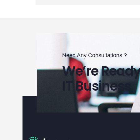
Need Any Consultations ?
We’re Ready
IT Business