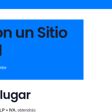
n un Sitio
l
ntor
 lugar
LP + IVA
, obtendrás: