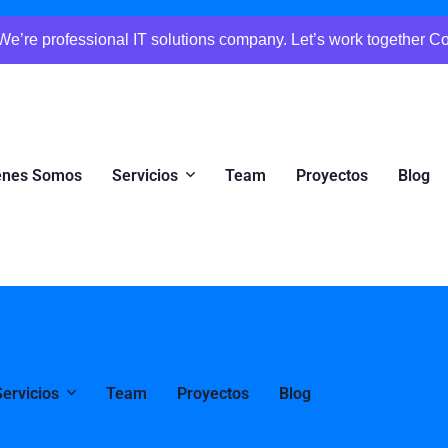
We’re professional IT solutions company. Let’s work together C
enes Somos
Servicios
Team
Proyectos
Blog
Servicios
Team
Proyectos
Blog