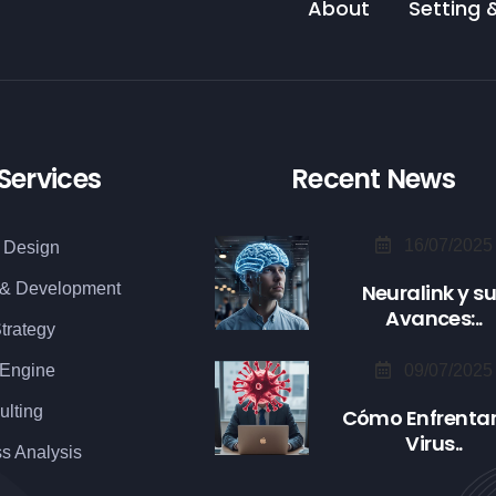
About
Setting 
Services
Recent News
16/07/2025
 Design
 & Development
Neuralink y s
Avances:..
trategy
 Engine
09/07/2025
ulting
Cómo Enfrentar
Virus..
s Analysis