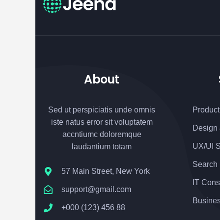
About
Sed ut perspiciatis unde omnis
Product
iste natus error sit voluptatem
Design
accntiumc doloremque
UX/UI S
laudantium totam
Search
57 Main Street, New York
IT Cons
support@gmail.com
Busines
+000 (123) 456 88